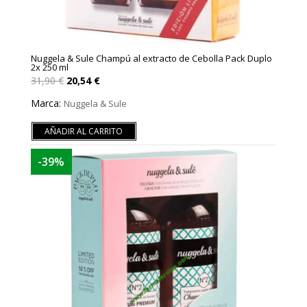
Nuggela & Sule Champú al extracto de Cebolla Pack Duplo
2x 250 ml
El
El
31,90
€
20,54
€
precio
precio
original
actual
Marca:
Nuggela & Sule
era:
es:
31,90 €.
20,54 €.
AÑADIR AL CARRITO
-39%