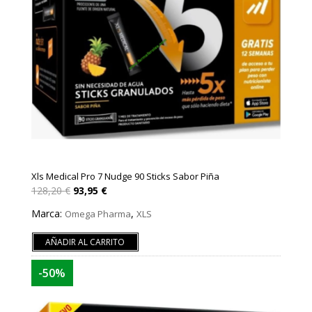
Xls Medical Pro 7 Nudge 90 Sticks Sabor Piña
El
El
128,20
€
93,95
€
precio
precio
original
actual
Marca:
,
Omega Pharma
XLS
era:
es:
128,20 €.
93,95 €.
AÑADIR AL CARRITO
-50%