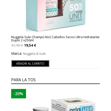
Nuggela Sule Champú No2 Cabellos Secos Ultra Hidratante
Duplo 2 x250ml
El
El
31,90
€
19,54
€
precio
precio
original
actual
Marca:
Nuggela & Sule
era:
es:
31,90 €.
19,54 €.
AÑADIR AL CARRITO
PARA LA TOS
-20%