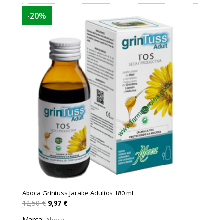
-20%
Aboca Grintuss Jarabe Adultos 180 ml
El
El
12,50
€
9,97
€
precio
precio
original
actual
Marca:
Aboca