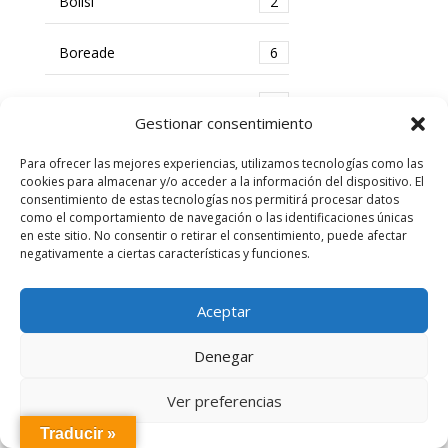
Bolisi
2
Boreade
6
Boson
5
Gestionar consentimiento
Braun
3
Para ofrecer las mejores experiencias, utilizamos tecnologías como las
cookies para almacenar y/o acceder a la información del dispositivo. El
consentimiento de estas tecnologías nos permitirá procesar datos
Breath Right
3
como el comportamiento de navegación o las identificaciones únicas
en este sitio. No consentir o retirar el consentimiento, puede afectar
negativamente a ciertas características y funciones.
Brill Pharma
18
Bristol Myers
2
Aceptar
Denegar
Brudy
17
Ver preferencias
Bruxicalm
1
Traducir »