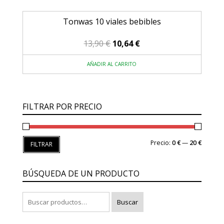
Tonwas 10 viales bebibles
El
El
13,90
€
10,64
€
precio
precio
AÑADIR AL CARRITO
original
actual
era:
es:
13,90 €.
10,64 €.
FILTRAR POR PRECIO
Precio
Precio
Precio:
0 €
—
20 €
FILTRAR
mínimo
máxim
BÚSQUEDA DE UN PRODUCTO
Buscar
Buscar
por: