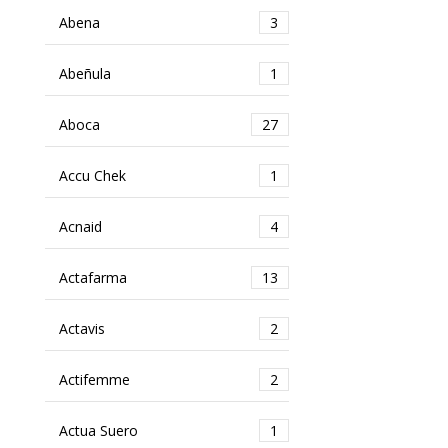
Abena
3
Abeñula
1
Aboca
27
Accu Chek
1
Acnaid
4
Actafarma
13
Actavis
2
Actifemme
2
Actua Suero
1