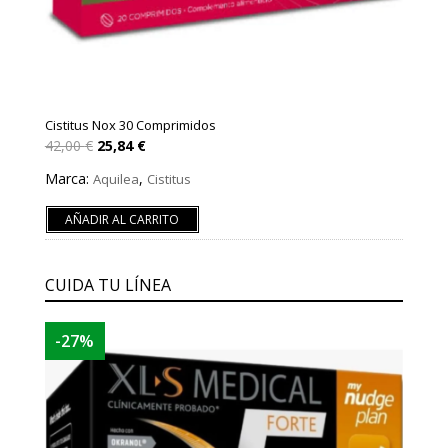
Cistitus Nox 30 Comprimidos
El
El
42,00
€
25,84
€
precio
precio
original
actual
Marca:
,
Aquilea
Cistitus
era:
es:
42,00 €.
25,84 €.
AÑADIR AL CARRITO
CUIDA TU LÍNEA
-27%