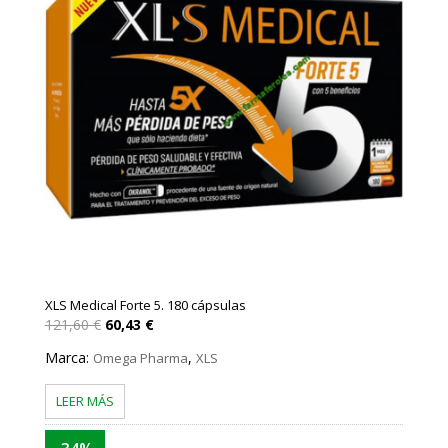
XLS Medical Forte 5. 180 cápsulas
El
El
121,60
€
60,43
€
precio
precio
original
actual
Marca:
,
Omega Pharma
XLS
era:
es:
121,60 €.
60,43 €.
LEER MÁS