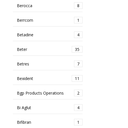
Berocca
8
Berrcom
1
Betadine
4
Beter
35
Betres
7
Bexident
11
Bgp Products Operations
2
Bi Aglut
4
Bifibran
1