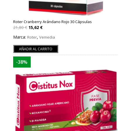
Roter Cranberry Arándano Rojo 30 Cápsulas
El
El
21,80
€
15,62
€
precio
precio
original
actual
Marca:
,
Roter
Vemedia
era:
es:
21,80 €.
15,62 €.
AÑADIR AL CARRITO
-38%