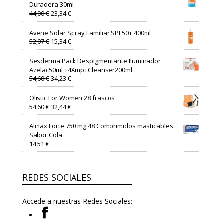
Duradera 30ml
El
El
44,00
€
23,34
€
precio
precio
original
actual
Avene Solar Spray Familiar SPF50+ 400ml
era:
es:
El
El
52,07
€
15,34
€
44,00 €.
23,34 €.
precio
precio
original
actual
Sesderma Pack Despigmentante Iluminador
era:
es:
Azelac50ml +4Amp+Cleanser200ml
52,07 €.
15,34 €.
El
El
54,60
€
34,23
€
precio
precio
original
actual
Olistic For Women 28 frascos
era:
es:
El
El
54,60
€
32,44
€
54,60 €.
34,23 €.
precio
precio
original
actual
Almax Forte 750 mg 48 Comprimidos masticables
era:
es:
Sabor Cola
54,60 €.
32,44 €.
14,51
€
REDES SOCIALES
Accede a nuestras Redes Sociales: