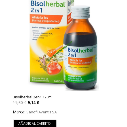
Bisolherbal 2en1 120ml
El
El
11,80
€
9,14
€
precio
precio
original
actual
Marca:
Sanofi Aventis SA
era:
es:
11,80 €.
9,14 €.
AÑADIR AL CARRITO