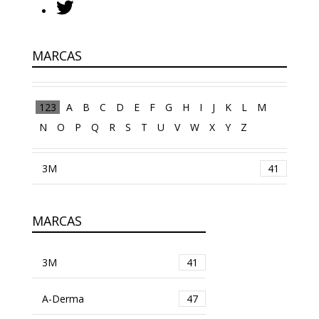
MARCAS
123
A
B
C
D
E
F
G
H
I
J
K
L
M
N
O
P
Q
R
S
T
U
V
W
X
Y
Z
3M
41
MARCAS
3M
41
A-Derma
47