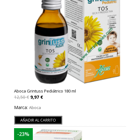
Aboca Grintuss Pediátrico 180 ml
El
El
12,50
€
9,97
€
precio
precio
original
actual
Marca:
Aboca
era:
es:
12,50 €.
9,97 €.
AÑADIR AL CARRITO
-23%