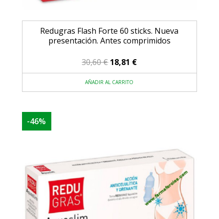
Redugras Flash Forte 60 sticks. Nueva
presentación. Antes comprimidos
El
El
30,60
€
18,81
€
precio
precio
AÑADIR AL CARRITO
original
actual
era:
es:
30,60 €.
18,81 €.
-46%