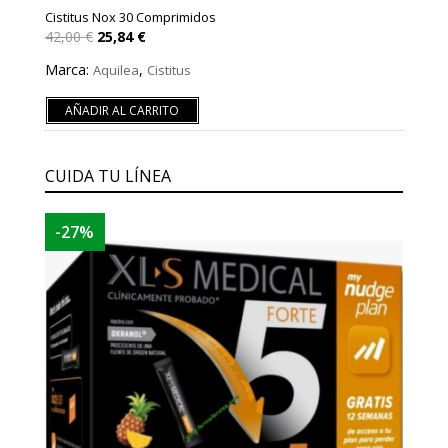
Cistitus Nox 30 Comprimidos
El
El
42,00
€
25,84
€
precio
precio
original
actual
Marca:
,
Aquilea
Cistitus
era:
es:
42,00 €.
25,84 €.
AÑADIR AL CARRITO
CUIDA TU LÍNEA
-27%