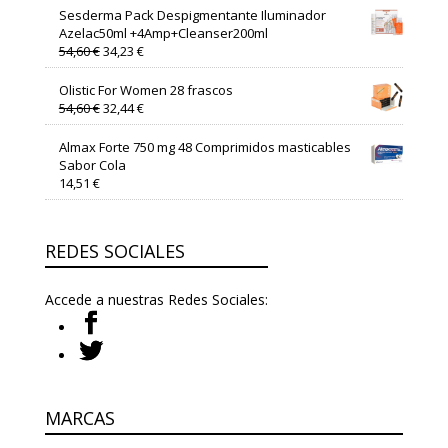
original
actual
Sesderma Pack Despigmentante Iluminador
era:
es:
Azelac50ml +4Amp+Cleanser200ml
52,07 €.
15,34 €.
El
El
54,60
€
34,23
€
precio
precio
original
actual
Olistic For Women 28 frascos
era:
es:
El
El
54,60
€
32,44
€
54,60 €.
34,23 €.
precio
precio
original
actual
Almax Forte 750 mg 48 Comprimidos masticables
era:
es:
Sabor Cola
54,60 €.
32,44 €.
14,51
€
REDES SOCIALES
Accede a nuestras Redes Sociales:
MARCAS