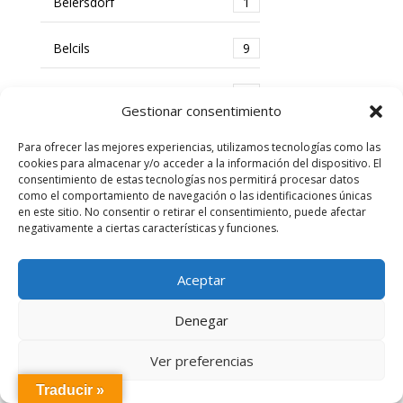
Beiersdorf
1
Belcils
9
Bella Aurora
4
Gestionar consentimiento
Belyss
1
Para ofrecer las mejores experiencias, utilizamos tecnologías como las
cookies para almacenar y/o acceder a la información del dispositivo. El
consentimiento de estas tecnologías nos permitirá procesar datos
Bepanthol
18
como el comportamiento de navegación o las identificaciones únicas
en este sitio. No consentir o retirar el consentimiento, puede afectar
negativamente a ciertas características y funciones.
Beranga
2
Beright
1
Aceptar
Denegar
Berocca
8
Ver preferencias
Berrcom
1
Traducir »