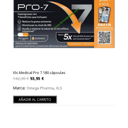
Xls Medical Pro 7 180 cápsulas
El
El
142,30
€
93,95
€
precio
precio
original
actual
Marca:
,
Omega Pharma
XLS
era:
es:
142,30 €.
93,95 €.
AÑADIR AL CARRITO