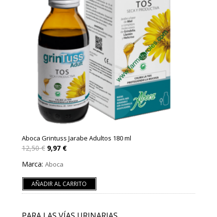
Aboca Grintuss Jarabe Adultos 180 ml
El
El
12,50
€
9,97
€
precio
precio
original
actual
Marca:
Aboca
era:
es:
12,50 €.
9,97 €.
AÑADIR AL CARRITO
PARA LAS VÍAS URINARIAS