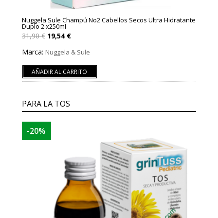
Nuggela Sule Champú No2 Cabellos Secos Ultra Hidratante
Duplo 2 x250ml
El
El
31,90
€
19,54
€
precio
precio
original
actual
Marca:
Nuggela & Sule
era:
es:
31,90 €.
19,54 €.
AÑADIR AL CARRITO
PARA LA TOS
-20%