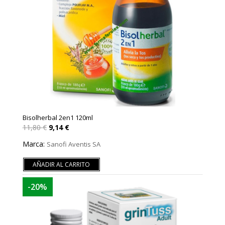
Bisolherbal 2en1 120ml
El
El
11,80
€
9,14
€
precio
precio
original
actual
Marca:
Sanofi Aventis SA
era:
es:
11,80 €.
9,14 €.
AÑADIR AL CARRITO
-20%