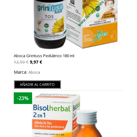
Aboca Grintuss Pediátrico 180 ml
El
El
12,50
€
9,97
€
precio
precio
original
actual
Marca:
Aboca
era:
es:
12,50 €.
9,97 €.
AÑADIR AL CARRITO
-23%