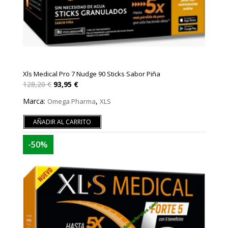
Xls Medical Pro 7 Nudge 90 Sticks Sabor Piña
El
El
128,20
€
93,95
€
precio
precio
original
actual
Marca:
,
Omega Pharma
XLS
era:
es:
128,20 €.
93,95 €.
AÑADIR AL CARRITO
-50%