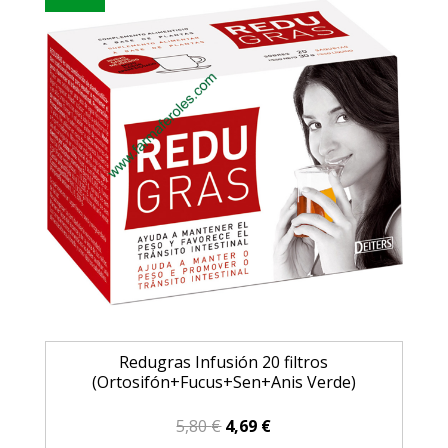
Redugras Infusión 20 filtros
(Ortosifón+Fucus+Sen+Anis Verde)
El
El
5,80
€
4,69
€