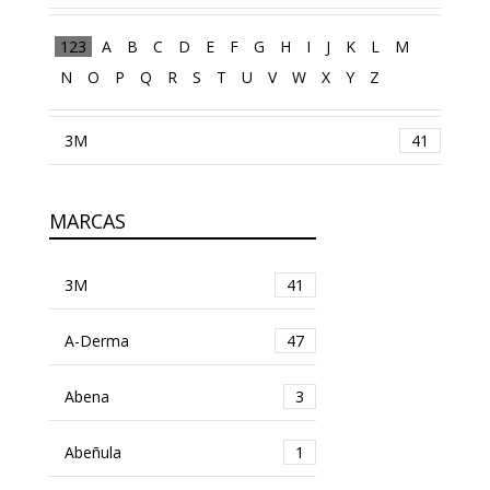
123
A
B
C
D
E
F
G
H
I
J
K
L
M
N
O
P
Q
R
S
T
U
V
W
X
Y
Z
3M
41
MARCAS
3M
41
A-Derma
47
Abena
3
Abeñula
1