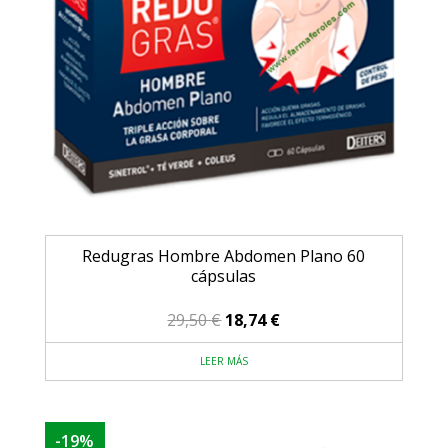
Redugras Hombre Abdomen Plano 60
cápsulas
El
El
29,50
€
18,74
€
precio
precio
LEER MÁS
original
actual
era:
es:
29,50 €.
18,74 €.
-19%