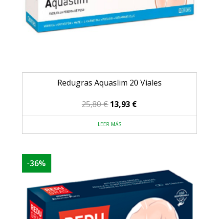
Redugras Aquaslim 20 Viales
El
El
25,80
€
13,93
€
precio
precio
LEER MÁS
original
actual
era:
es:
25,80 €.
13,93 €.
-36%