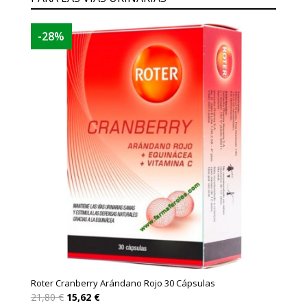
-28%
Roter Cranberry Arándano Rojo 30 Cápsulas
El
El
21,80
€
15,62
€
precio
precio