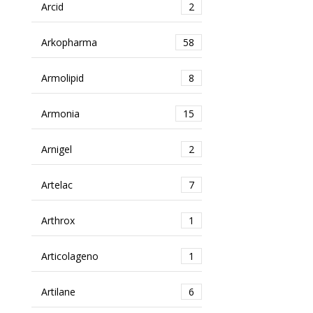
Arcid
2
Arkopharma
58
Armolipid
8
Armonia
15
Arnigel
2
Artelac
7
Arthrox
1
Articolageno
1
Artilane
6