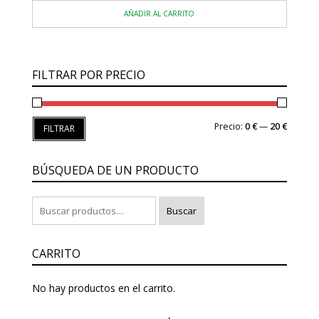
precio
precio
AÑADIR AL CARRITO
original
actual
era:
es:
5,80 €.
4,69 €.
FILTRAR POR PRECIO
Precio
Precio
Precio:
0 €
—
20 €
FILTRAR
mínimo
máxim
BÚSQUEDA DE UN PRODUCTO
Buscar
Buscar
por:
CARRITO
No hay productos en el carrito.