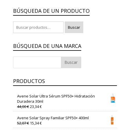
BÚSQUEDA DE UN PRODUCTO
Buscar
Buscar
por:
BÚSQUEDA DE UNA MARCA
PRODUCTOS
Avene Solar Ultra Sérum SPF50+ Hidratación
Duradera 30ml
El
El
44,00
€
23,34
€
precio
precio
original
actual
Avene Solar Spray Familiar SPF50+ 400ml
era:
es:
El
El
52,07
€
15,34
€
44,00 €.
23,34 €.
precio
precio