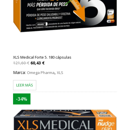
XLS Medical Forte 5. 180 cápsulas
El
El
121,60
€
60,43
€
precio
precio
original
actual
Marca:
,
Omega Pharma
XLS
era:
es:
121,60 €.
60,43 €.
LEER MÁS
-34%