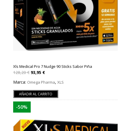
Xls Medical Pro 7 Nudge 90 Sticks Sabor Piña
El
El
128,20
€
93,95
€
precio
precio
original
actual
Marca:
,
Omega Pharma
XLS
era:
es:
128,20 €.
93,95 €.
AÑADIR AL CARRITO
-50%