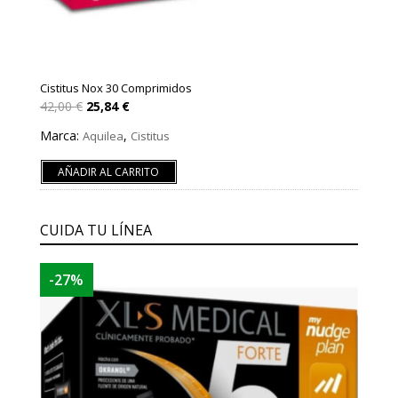
Cistitus Nox 30 Comprimidos
El
El
42,00
€
25,84
€
precio
precio
original
actual
Marca:
,
Aquilea
Cistitus
era:
es:
42,00 €.
25,84 €.
AÑADIR AL CARRITO
CUIDA TU LÍNEA
-27%