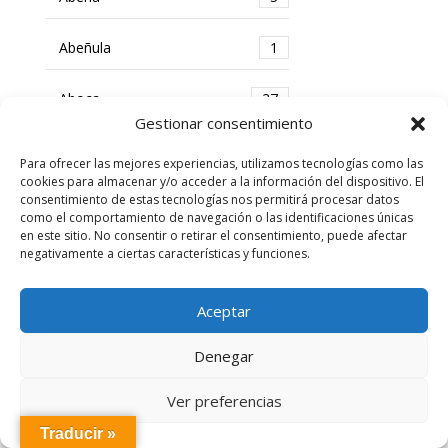
Abeñula
1
Aboca
27
Gestionar consentimiento
Accu Chek
1
Para ofrecer las mejores experiencias, utilizamos tecnologías como las
cookies para almacenar y/o acceder a la información del dispositivo. El
consentimiento de estas tecnologías nos permitirá procesar datos
Acnaid
4
como el comportamiento de navegación o las identificaciones únicas
en este sitio. No consentir o retirar el consentimiento, puede afectar
Actafarma
13
negativamente a ciertas características y funciones.
Actavis
2
Aceptar
Actifemme
2
Denegar
Ver preferencias
Actua Suero
1
Traducir »