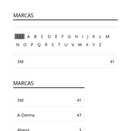
MARCAS
123
A
B
C
D
E
F
G
H
I
J
K
L
M
N
O
P
Q
R
S
T
U
V
W
X
Y
Z
3M
41
MARCAS
3M
41
A-Derma
47
Abena
3