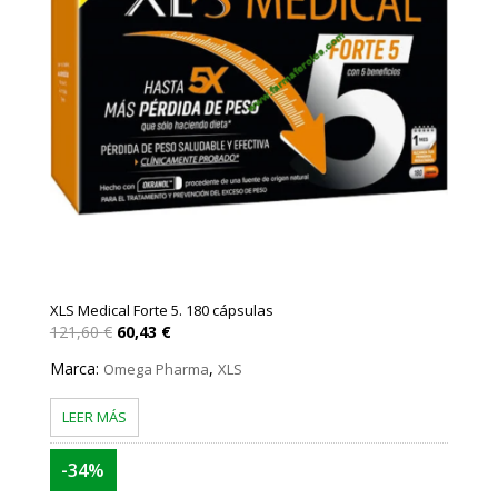
XLS Medical Forte 5. 180 cápsulas
El
El
121,60
€
60,43
€
precio
precio
original
actual
Marca:
,
Omega Pharma
XLS
era:
es:
121,60 €.
60,43 €.
LEER MÁS
-34%