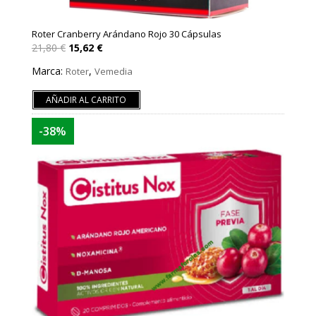
Roter Cranberry Arándano Rojo 30 Cápsulas
El
El
21,80
€
15,62
€
precio
precio
original
actual
Marca:
,
Roter
Vemedia
era:
es:
21,80 €.
15,62 €.
AÑADIR AL CARRITO
-38%