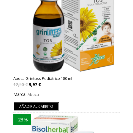
Aboca Grintuss Pediátrico 180 ml
El
El
12,50
€
9,97
€
precio
precio
original
actual
Marca:
Aboca
era:
es:
12,50 €.
9,97 €.
AÑADIR AL CARRITO
-23%