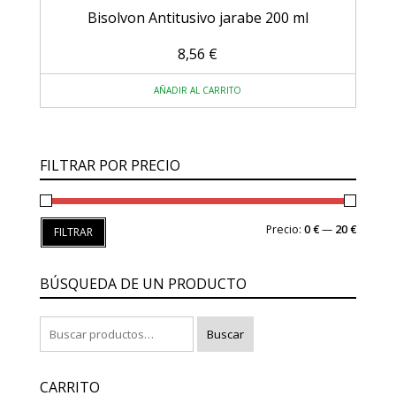
Bisolvon Antitusivo jarabe 200 ml
8,56
€
AÑADIR AL CARRITO
FILTRAR POR PRECIO
Precio
Precio
Precio:
0 €
—
20 €
FILTRAR
mínimo
máxim
BÚSQUEDA DE UN PRODUCTO
Buscar
Buscar
por:
CARRITO