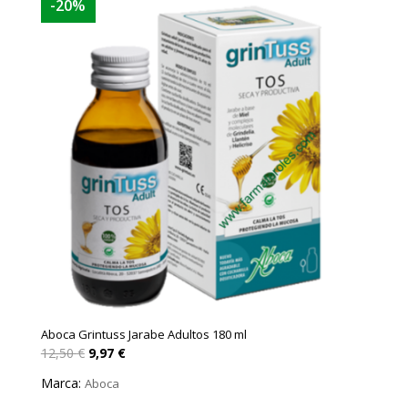
-20%
Aboca Grintuss Jarabe Adultos 180 ml
El
El
12,50
€
9,97
€
precio
precio
original
actual
Marca:
Aboca
era:
es:
12,50 €.
9,97 €.