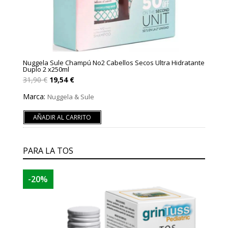
Nuggela Sule Champú No2 Cabellos Secos Ultra Hidratante
Duplo 2 x250ml
El
El
31,90
€
19,54
€
precio
precio
original
actual
Marca:
Nuggela & Sule
era:
es:
31,90 €.
19,54 €.
AÑADIR AL CARRITO
PARA LA TOS
-20%