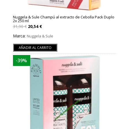
Nuggela & Sule Champú al extracto de Cebolla Pack Duplo
2x 250 ml
El
El
31,90
€
20,54
€
precio
precio
original
actual
Marca:
Nuggela & Sule
era:
es:
31,90 €.
20,54 €.
AÑADIR AL CARRITO
-39%