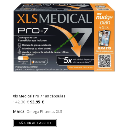
Xls Medical Pro 7 180 cápsulas
El
El
142,30
€
93,95
€
precio
precio
original
actual
Marca:
,
Omega Pharma
XLS
era:
es:
142,30 €.
93,95 €.
AÑADIR AL CARRITO