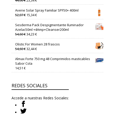
44,00
€
23,34
€
precio
precio
original
actual
Avene Solar Spray Familiar SPF50+ 400ml
era:
es:
El
El
52,07
€
15,34
€
44,00 €.
23,34 €.
precio
precio
original
actual
Sesderma Pack Despigmentante Iluminador
era:
es:
Azelac50ml +4Amp+Cleanser200ml
52,07 €.
15,34 €.
El
El
54,60
€
34,23
€
precio
precio
original
actual
Olistic For Women 28 frascos
era:
es:
El
El
54,60
€
32,44
€
54,60 €.
34,23 €.
precio
precio
original
actual
Almax Forte 750 mg 48 Comprimidos masticables
era:
es:
Sabor Cola
54,60 €.
32,44 €.
14,51
€
REDES SOCIALES
Accede a nuestras Redes Sociales: