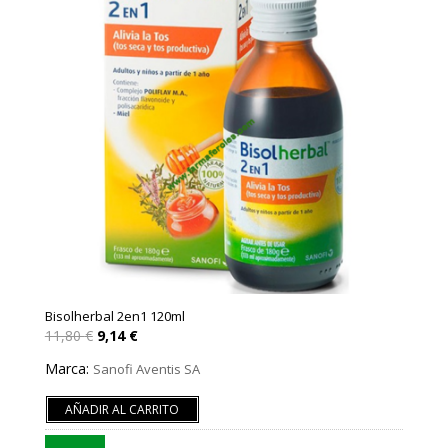
Bisolherbal 2en1 120ml
El
El
11,80
€
9,14
€
precio
precio
original
actual
Marca:
Sanofi Aventis SA
era:
es:
11,80 €.
9,14 €.
AÑADIR AL CARRITO